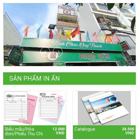
SẢN PHẨM IN ẤN
Biểu mẫu/Hóa
Catalogue
12.000
24.500
VND
VND
đơn/Phiếu Thu Chi