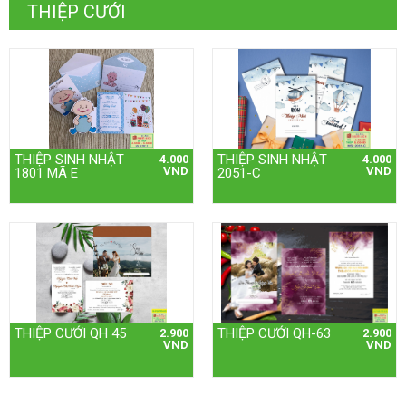
THIỆP CƯỚI
THIỆP SINH NHẬT
THIỆP SINH NHẬT
4.000
4.000
VND
VND
1801 MÃ E
2051-C
THIỆP CƯỚI QH 45
THIỆP CƯỚI QH-63
2.900
2.900
VND
VND