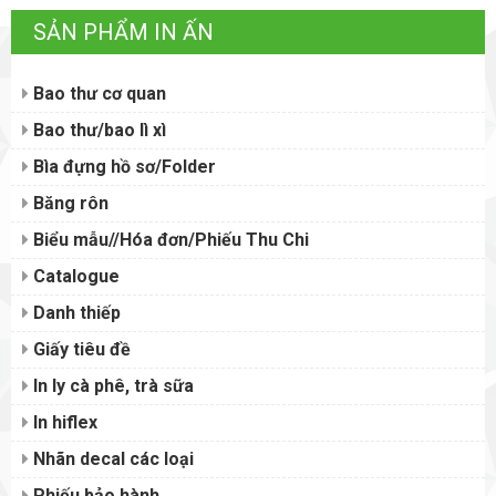
SẢN PHẨM IN ẤN
Bao thư cơ quan
Bao thư/bao lì xì
Bìa đựng hồ sơ/Folder
Băng rôn
Biểu mẫu//Hóa đơn/Phiếu Thu Chi
Catalogue
Danh thiếp
Giấy tiêu đề
In ly cà phê, trà sữa
In hiflex
Nhãn decal các loại
Phiếu bảo hành