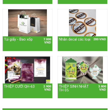
Túi giấy - Bao xốp
Nhãn decal các loại
7.000
200 VND
VND
THIỆP CƯỚI QH-63
THIỆP SINH NHẬT
2.900
3.800
VND
VND
TH 05