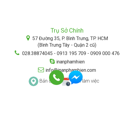
Trụ Sở Chính
57 Đường 35, P. Bình Trưng, TP. HCM
(Bình Trưng Tây - Quận 2 cũ)
028.38874045 - 0913 195 709 - 0909 000 476
inanphamhien
info@inanphamhien.com
Bản đồ
Lịch làm việc
ĐIỀU KHOẢN & ĐIỀU KIỆN
CHÍNH SÁCH BẢO MẬT
HÌNH THỨC THANH TOÁN