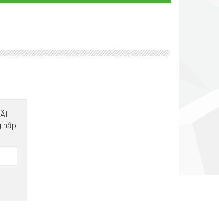
MÃI
g hấp