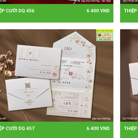
ỆP CƯỚI DQ 456
6.400 VND
THIỆP
ỆP CƯỚI DQ 457
6.400 VND
THIỆP