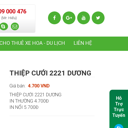
09 000 476
(Mr. Hiếu)
CHO THUÊ XE HOA - DU LỊCH
LIÊN HỆ
THIỆP CƯỚI 2221 DƯƠNG
Giá bán:
4.700 VND
THIỆP CƯỚI 2221 DƯƠNG
Hỗ
IN THƯỜNG 4.700Đ
Trợ
IN NỔI 5.700Đ
Trực
Tuyến