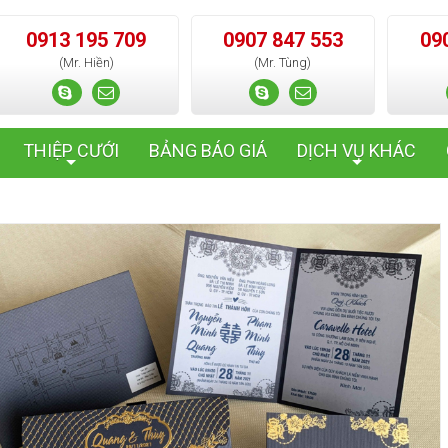
0913 195 709
0907 847 553
09
(Mr. Hiền)
(Mr. Tùng)
THIỆP CƯỚI
BẢNG BÁO GIÁ
DỊCH VỤ KHÁC
+
+