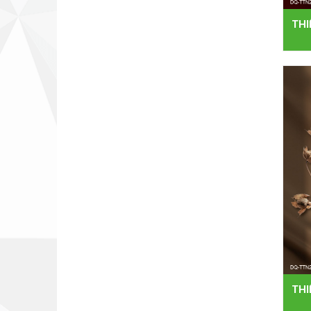
THI
THI