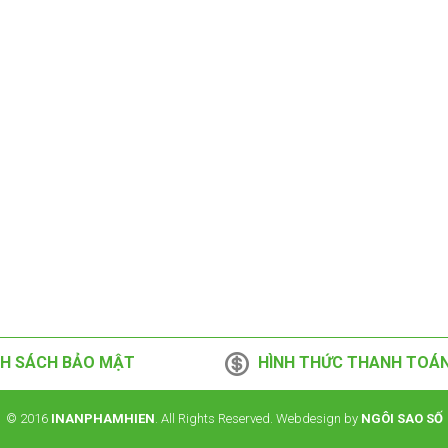
H SÁCH BẢO MẬT
HÌNH THỨC THANH TOÁ
© 2016
INANPHAMHIEN
. All Rights Reserved. Webdesign by
NGÔI SAO SỐ