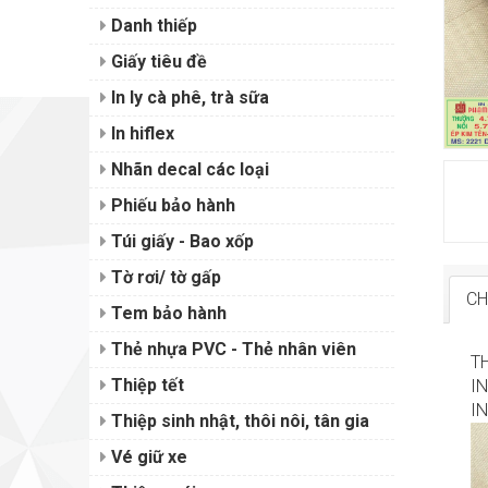
Danh thiếp
Giấy tiêu đề
In ly cà phê, trà sữa
In hiflex
Nhãn decal các loại
Phiếu bảo hành
Túi giấy - Bao xốp
Tờ rơi/ tờ gấp
CH
Tem bảo hành
Thẻ nhựa PVC - Thẻ nhân viên
T
Thiệp tết
I
IN
Thiệp sinh nhật, thôi nôi, tân gia
Vé giữ xe