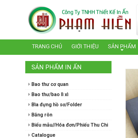
TRANG CHỦ
GIỚI THIỆU
SẢN PHẨM
+
SẢN PHẨM IN ẤN
Bao thư cơ quan
Bao thư/bao lì xì
Bìa đựng hồ sơ/Folder
Băng rôn
Biểu mẫu//Hóa đơn/Phiếu Thu Chi
Catalogue