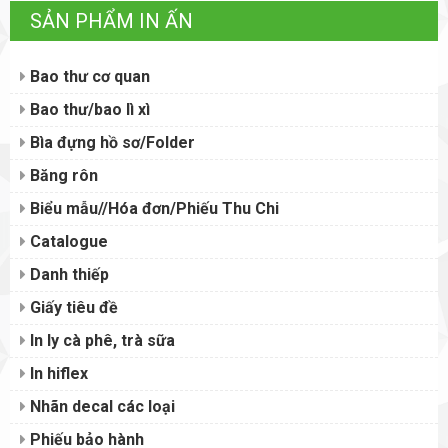
SẢN PHẨM IN ẤN
Bao thư cơ quan
Bao thư/bao lì xì
Bìa đựng hồ sơ/Folder
Băng rôn
Biểu mẫu//Hóa đơn/Phiếu Thu Chi
Catalogue
Danh thiếp
Giấy tiêu đề
In ly cà phê, trà sữa
In hiflex
Nhãn decal các loại
Phiếu bảo hành