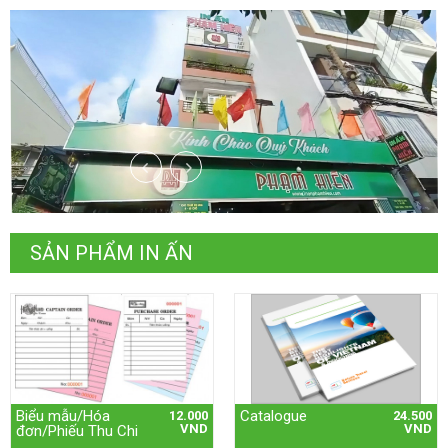
SẢN PHẨM IN ẤN
Biểu mẫu/Hóa
Catalogue
12.000
24.500
VND
VND
đơn/Phiếu Thu Chi