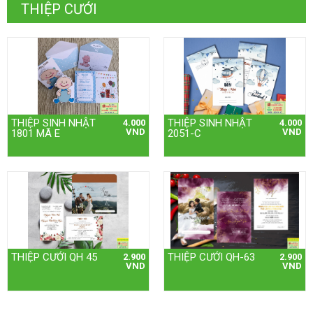
THIỆP CƯỚI
THIỆP SINH NHẬT
THIỆP SINH NHẬT
4.000
4.000
VND
VND
1801 MÃ E
2051-C
THIỆP CƯỚI QH 45
THIỆP CƯỚI QH-63
2.900
2.900
VND
VND