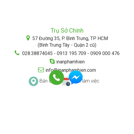
Trụ Sở Chính
57 Đường 35, P. Bình Trưng, TP. HCM
(Bình Trưng Tây - Quận 2 cũ)
028.38874045 - 0913 195 709 - 0909 000 476
inanphamhien
info@inanphamhien.com
Bản đồ
Lịch làm việc
ĐIỀU KHOẢN & ĐIỀU KIỆN
CHÍNH SÁCH BẢO MẬT
HÌNH THỨC THANH TOÁN