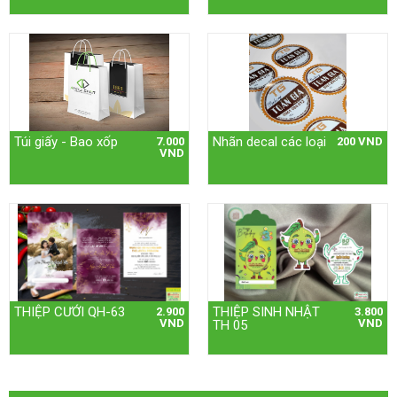
Túi giấy - Bao xốp
Nhãn decal các loại
7.000
200 VND
VND
THIỆP CƯỚI QH-63
THIỆP SINH NHẬT
2.900
3.800
VND
VND
TH 05