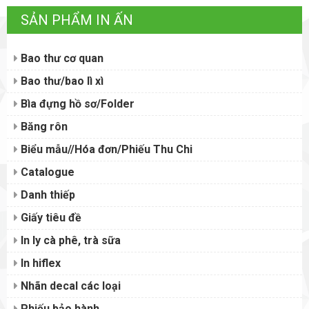
SẢN PHẨM IN ẤN
Bao thư cơ quan
Bao thư/bao lì xì
Bìa đựng hồ sơ/Folder
Băng rôn
Biểu mẫu//Hóa đơn/Phiếu Thu Chi
Catalogue
Danh thiếp
Giấy tiêu đề
In ly cà phê, trà sữa
In hiflex
Nhãn decal các loại
Phiếu bảo hành