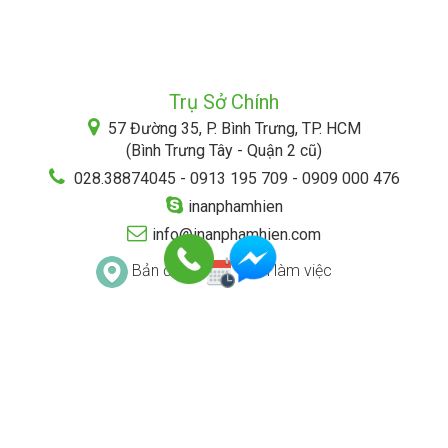
Trụ Sở Chính
57 Đường 35, P. Bình Trưng, TP. HCM
(Bình Trưng Tây - Quận 2 cũ)
028.38874045 - 0913 195 709 - 0909 000 476
inanphamhien
info@inanphamhien.com
Bản đồ
Lịch làm việc
ĐIỀU KHOẢN & ĐIỀU KIỆN
CHÍNH SÁCH BẢO MẬT
HÌNH THỨC THANH TOÁN