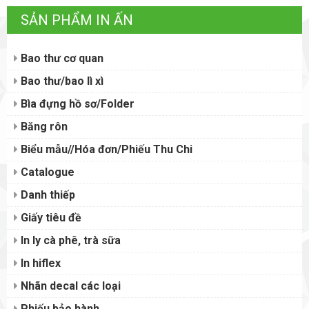
SẢN PHẨM IN ẤN
Bao thư cơ quan
Bao thư/bao lì xì
Bìa đựng hồ sơ/Folder
Băng rôn
Biểu mẫu//Hóa đơn/Phiếu Thu Chi
Catalogue
Danh thiếp
Giấy tiêu đề
In ly cà phê, trà sữa
In hiflex
Nhãn decal các loại
Phiếu bảo hành