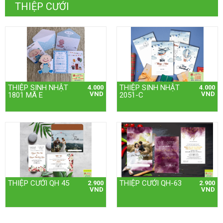
THIỆP CƯỚI
THIỆP SINH NHẬT
THIỆP SINH NHẬT
4.000
4.000
VND
VND
1801 MÃ E
2051-C
THIỆP CƯỚI QH 45
THIỆP CƯỚI QH-63
2.900
2.900
VND
VND