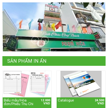
SẢN PHẨM IN ẤN
Biểu mẫu/Hóa
Catalogue
12.000
24.500
VND
VND
đơn/Phiếu Thu Chi