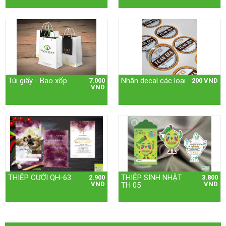
Túi giấy - Bao xốp
Nhãn decal các loại
7.000
200 VND
VND
THIỆP CƯỚI QH-63
THIỆP SINH NHẬT
2.900
3.800
VND
VND
TH 05