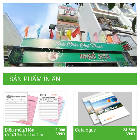
SẢN PHẨM IN ẤN
Biểu mẫu/Hóa
Catalogue
12.000
24.500
VND
VND
đơn/Phiếu Thu Chi