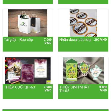
Túi giấy - Bao xốp
Nhãn decal các loại
7.000
200 VND
VND
THIỆP CƯỚI QH-63
THIỆP SINH NHẬT
2.900
3.800
VND
VND
TH 05