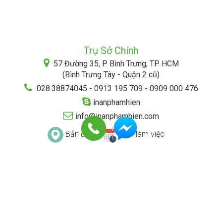
Trụ Sở Chính
57 Đường 35, P. Bình Trưng, TP. HCM
(Bình Trưng Tây - Quận 2 cũ)
028.38874045 - 0913 195 709 - 0909 000 476
inanphamhien
info@inanphamhien.com
Bản đồ
Lịch làm việc
ĐIỀU KHOẢN & ĐIỀU KIỆN
CHÍNH SÁCH BẢO MẬT
HÌNH THỨC THANH TOÁN