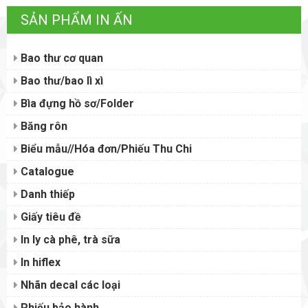
SẢN PHẨM IN ẤN
Bao thư cơ quan
Bao thư/bao lì xì
Bìa đựng hồ sơ/Folder
Băng rôn
Biểu mẫu//Hóa đơn/Phiếu Thu Chi
Catalogue
Danh thiếp
Giấy tiêu đề
In ly cà phê, trà sữa
In hiflex
Nhãn decal các loại
Phiếu bảo hành