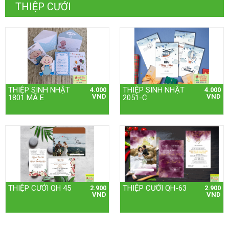
THIỆP CƯỚI
THIỆP SINH NHẬT
THIỆP SINH NHẬT
4.000
4.000
VND
VND
1801 MÃ E
2051-C
THIỆP CƯỚI QH 45
THIỆP CƯỚI QH-63
2.900
2.900
VND
VND