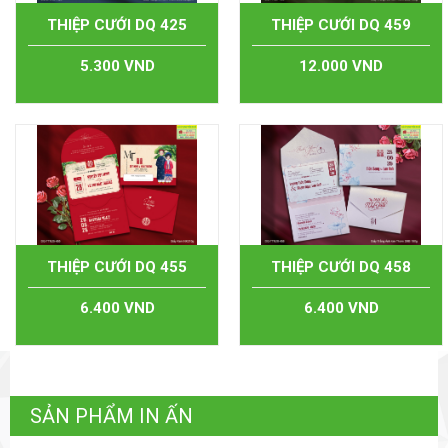
THIỆP CƯỚI DQ 425
THIỆP CƯỚI DQ 459
5.300 VND
12.000 VND
THIỆP CƯỚI DQ 455
THIỆP CƯỚI DQ 458
6.400 VND
6.400 VND
SẢN PHẨM IN ẤN