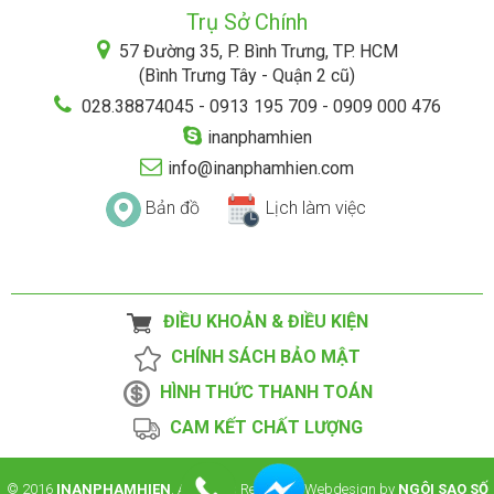
Trụ Sở Chính
57 Đường 35, P. Bình Trưng, TP. HCM
(Bình Trưng Tây - Quận 2 cũ)
028.38874045 - 0913 195 709 - 0909 000 476
inanphamhien
info@inanphamhien.com
Bản đồ
Lịch làm việc
ĐIỀU KHOẢN & ĐIỀU KIỆN
CHÍNH SÁCH BẢO MẬT
HÌNH THỨC THANH TOÁN
CAM KẾT CHẤT LƯỢNG
© 2016
INANPHAMHIEN
. All Rights Reserved. Webdesign by
NGÔI SAO SỐ