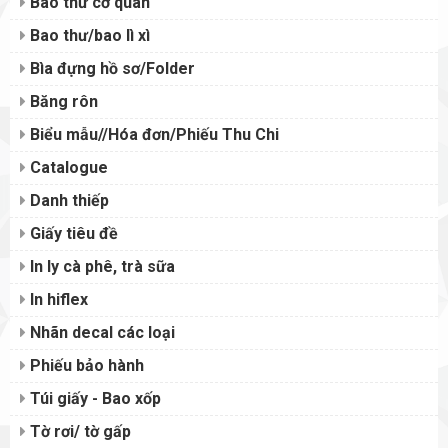
Bao thư cơ quan
Bao thư/bao lì xì
Bìa đựng hồ sơ/Folder
Băng rôn
Biểu mẫu//Hóa đơn/Phiếu Thu Chi
Catalogue
Danh thiếp
Giấy tiêu đề
In ly cà phê, trà sữa
In hiflex
Nhãn decal các loại
Phiếu bảo hành
Túi giấy - Bao xốp
Tờ rơi/ tờ gấp