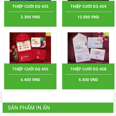
THIỆP CƯỚI DQ 425
THIỆP CƯỚI DQ 459
5.300 VND
12.000 VND
THIỆP CƯỚI DQ 455
THIỆP CƯỚI DQ 458
6.400 VND
6.400 VND
SẢN PHẨM IN ẤN