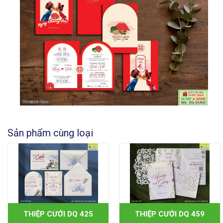
Sản phẩm cùng loại
THIỆP CƯỚI DQ 425
THIỆP CƯỚI DQ 459