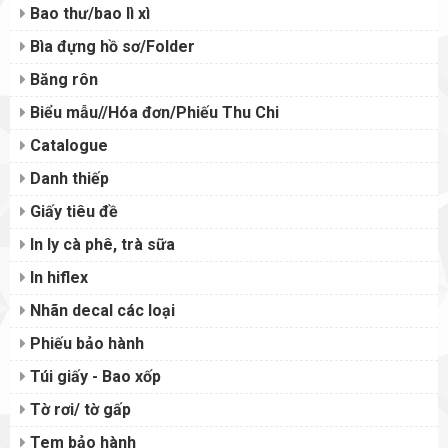
Bao thư/bao lì xì
Bìa đựng hồ sơ/Folder
Băng rôn
Biểu mẫu//Hóa đơn/Phiếu Thu Chi
Catalogue
Danh thiếp
Giấy tiêu đề
In ly cà phê, trà sữa
In hiflex
Nhãn decal các loại
Phiếu bảo hành
Túi giấy - Bao xốp
Tờ rơi/ tờ gấp
Tem bảo hành