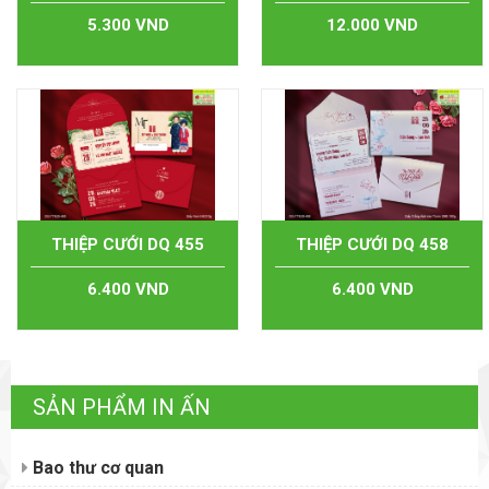
5.300 VND
12.000 VND
THIỆP CƯỚI DQ 455
THIỆP CƯỚI DQ 458
6.400 VND
6.400 VND
SẢN PHẨM IN ẤN
Bao thư cơ quan