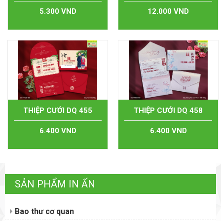
5.300 VND
12.000 VND
THIỆP CƯỚI DQ 455
THIỆP CƯỚI DQ 458
6.400 VND
6.400 VND
SẢN PHẨM IN ẤN
Bao thư cơ quan