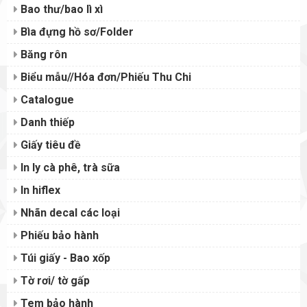
Bao thư/bao lì xì
Bìa đựng hồ sơ/Folder
Băng rôn
Biểu mẫu//Hóa đơn/Phiếu Thu Chi
Catalogue
Danh thiếp
Giấy tiêu đề
In ly cà phê, trà sữa
In hiflex
Nhãn decal các loại
Phiếu bảo hành
Túi giấy - Bao xốp
Tờ rơi/ tờ gấp
Tem bảo hành