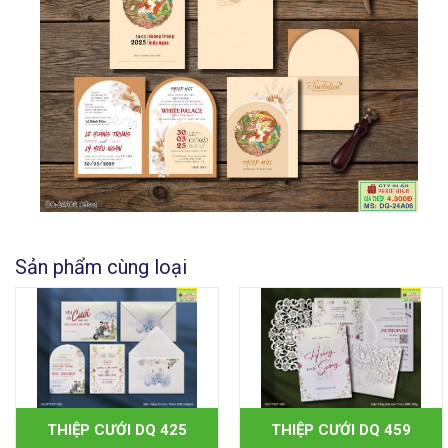
Sản phẩm cùng loại
THIỆP CƯỚI DQ 425
THIỆP CƯỚI DQ 459