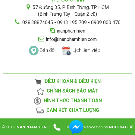
57 Đường 35, P. Bình Trưng, TP. HCM
(Bình Trưng Tây - Quận 2 cũ)
028.38874045 - 0913 195 709 - 0909 000 476
inanphamhien
info@inanphamhien.com
Bản đồ
Lịch làm việc
ĐIỀU KHOẢN & ĐIỀU KIỆN
CHÍNH SÁCH BẢO MẬT
HÌNH THỨC THANH TOÁN
CAM KẾT CHẤT LƯỢNG
© 2016
INANPHAMHIEN
. All Rights Reserved. Webdesign by
NGÔI SAO SỐ