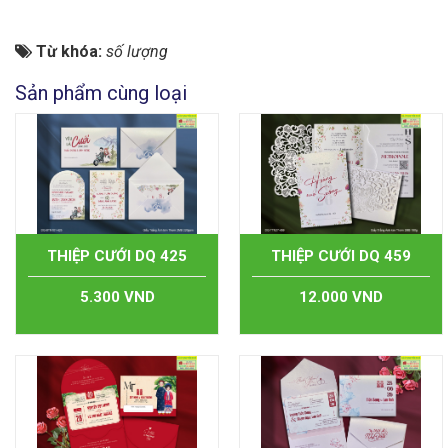
Từ khóa:
số lượng
Sản phẩm cùng loại
THIỆP CƯỚI DQ 425
THIỆP CƯỚI DQ 459
5.300 VND
12.000 VND