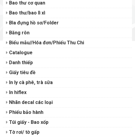
Bao thư cơ quan
Bao thư/bao lì xì
Bìa đựng hồ sơ/Folder
Băng rôn
Biểu mẫu//Hóa đơn/Phiếu Thu Chi
Catalogue
Danh thiếp
Giấy tiêu đề
In ly cà phê, trà sữa
In hiflex
Nhãn decal các loại
Phiếu bảo hành
Túi giấy - Bao xốp
Tờ rơi/ tờ gấp