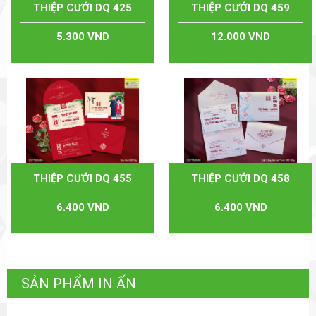
THIỆP CƯỚI DQ 425
THIỆP CƯỚI DQ 459
5.300 VND
12.000 VND
THIỆP CƯỚI DQ 455
THIỆP CƯỚI DQ 458
6.400 VND
6.400 VND
SẢN PHẨM IN ẤN