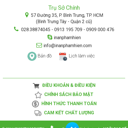
Trụ Sở Chính
57 Đường 35, P. Bình Trưng, TP. HCM
(Bình Trưng Tây - Quận 2 cũ)
028.38874045 - 0913 195 709 - 0909 000 476
inanphamhien
info@inanphamhien.com
Bản đồ
Lịch làm việc
ĐIỀU KHOẢN & ĐIỀU KIỆN
CHÍNH SÁCH BẢO MẬT
HÌNH THỨC THANH TOÁN
CAM KẾT CHẤT LƯỢNG