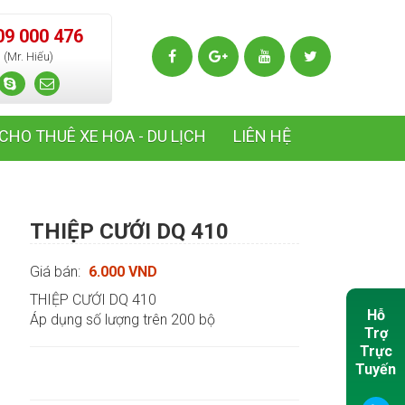
09 000 476
(Mr. Hiếu)
CHO THUÊ XE HOA - DU LỊCH
LIÊN HỆ
THIỆP CƯỚI DQ 410
Giá bán:
6.000 VND
THIỆP CƯỚI DQ 410
Hỗ
Áp dụng số lượng trên 200 bộ
Trợ
Trực
Tuyến