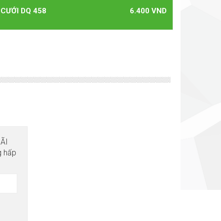
 CƯỚI DQ 458
6.400 VND
MÃI
g hấp