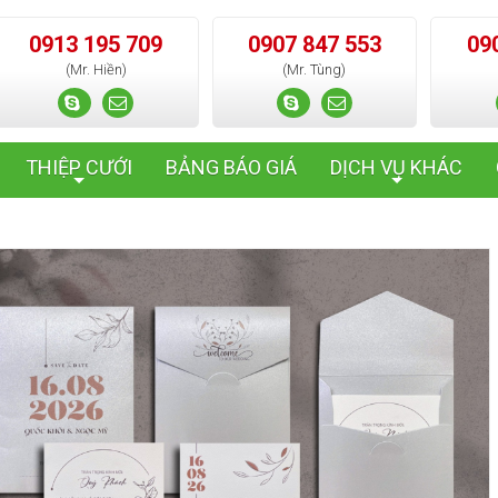
0913 195 709
0907 847 553
09
(Mr. Hiền)
(Mr. Tùng)
THIỆP CƯỚI
BẢNG BÁO GIÁ
DỊCH VỤ KHÁC
+
+