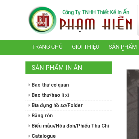
TRANG CHỦ
GIỚI THIỆU
SẢN PHẨM
+
SẢN PHẨM IN ẤN
Bao thư cơ quan
Bao thư/bao lì xì
Bìa đựng hồ sơ/Folder
Băng rôn
Biểu mẫu//Hóa đơn/Phiếu Thu Chi
Catalogue