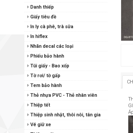
Danh thiếp
Giấy tiêu đề
In ly cà phê, trà sữa
In hiflex
Nhãn decal các loại
Phiếu bảo hành
Túi giấy - Bao xốp
Tờ rơi/ tờ gấp
CH
Tem bảo hành
Thẻ nhựa PVC - Thẻ nhân viên
T
Thiệp tết
G
Áp
Thiệp sinh nhật, thôi nôi, tân gia
Vé giữ xe