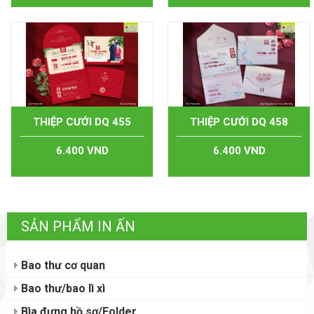
THIỆP CƯỚI DQ 455
THIỆP CƯỚI DQ 458
6.400 VND
6.400 VND
SẢN PHẨM IN ẤN
Bao thư cơ quan
Bao thư/bao lì xì
Bìa đựng hồ sơ/Folder