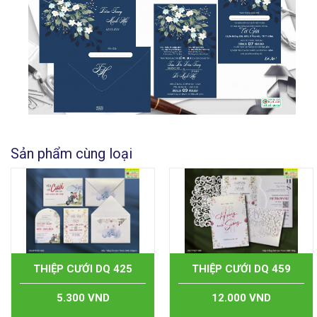
Sản phẩm cùng loại
THIỆP CƯỚI DQ 425
THIỆP CƯỚI DQ 459
5.300 VND
12.000 VND