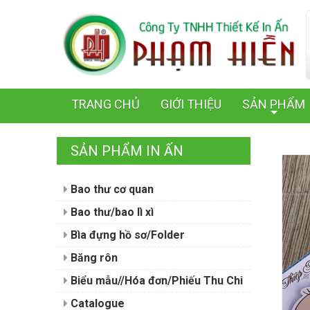
TRANG CHỦ
GIỚI THIỆU
SẢN PHẨM
+
SẢN PHẨM IN ẤN
Bao thư cơ quan
Bao thư/bao lì xì
Bìa đựng hồ sơ/Folder
Băng rôn
Biểu mẫu//Hóa đơn/Phiếu Thu Chi
Catalogue