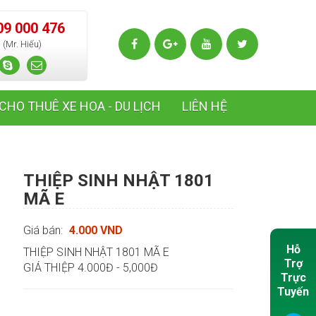
09 000 476
(Mr. Hiếu)
CHO THUÊ XE HOA - DU LỊCH
LIÊN HỆ
THIỆP SINH NHẬT 1801
MÃ E
Giá bán:
4.000 VND
Hỗ
THIỆP SINH NHẬT 1801 MÃ E
Trợ
GIÁ THIỆP 4.000Đ - 5,000Đ
Trực
Tuyến