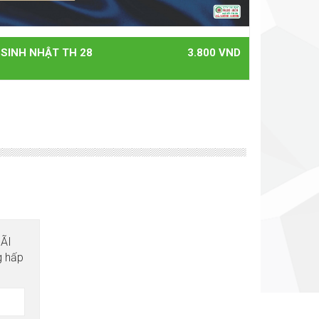
 SINH NHẬT TH 28
3.800 VND
MÃI
g hấp