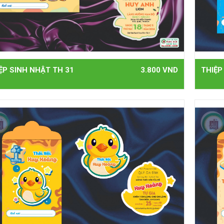
ỆP SINH NHẬT TH 31
3.800 VND
THIỆP