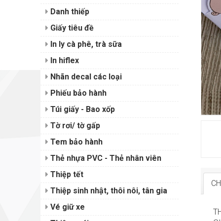
Danh thiếp
Giấy tiêu đề
In ly cà phê, trà sữa
In hiflex
Nhãn decal các loại
Phiếu bảo hành
Túi giấy - Bao xốp
Tờ rơi/ tờ gấp
Tem bảo hành
Thẻ nhựa PVC - Thẻ nhân viên
Thiệp tết
CH
Thiệp sinh nhật, thôi nôi, tân gia
Vé giữ xe
T