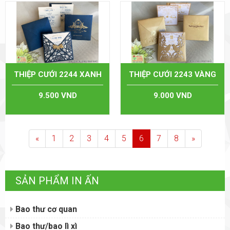
THIỆP CƯỚI 2244 XANH
THIỆP CƯỚI 2243 VÀNG
9.500 VND
9.000 VND
«
1
2
3
4
5
6
7
8
»
SẢN PHẨM IN ẤN
Bao thư cơ quan
Bao thư/bao lì xì